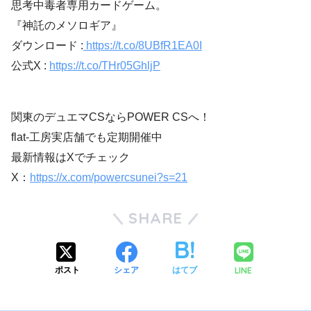
思考中毒者専用カードゲーム。
『神託のメソロギア』
ダウンロード :
https://t.co/8UBfR1EA0I
公式X :
https://t.co/THr05GhljP
関東のデュエマCSならPOWER CSへ！
flat-工房実店舗でも定期開催中
最新情報はXでチェック
X：
https://x.com/powercsunei?s=21
SHARE
LINE
ポスト
シェア
はてブ