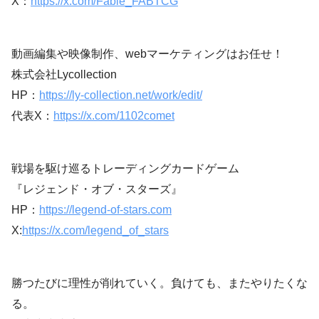
X：
https://x.com/Fable_FABTCG
動画編集や映像制作、webマーケティングはお任せ！
株式会社Lycollection
HP：
https://ly-collection.net/work/edit/
代表X：
https://x.com/1102comet
戦場を駆け巡るトレーディングカードゲーム
『レジェンド・オブ・スターズ』
HP：
https://legend-of-stars.com
X:
https://x.com/legend_of_stars
勝つたびに理性が削れていく。負けても、またやりたくな
る。