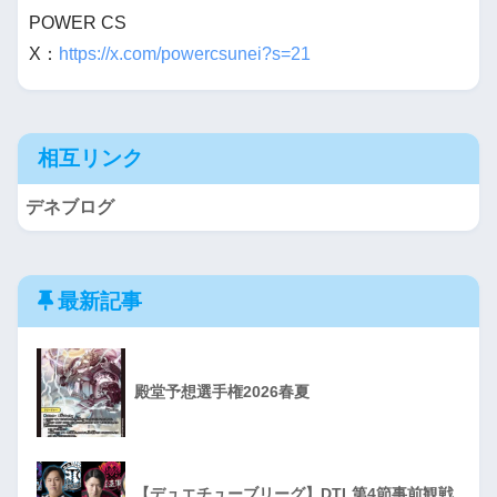
POWER CS
X：
https://x.com/powercsunei?s=21
相互リンク
デネブログ
最新記事
殿堂予想選手権2026春夏
【デュエチューブリーグ】DTL第4節事前観戦