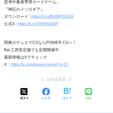
思考中毒者専用カードゲーム。
『神託のメソロギア』
ダウンロード :
https://t.co/8UBfR1EA0I
公式X :
https://t.co/THr05GhljP
関東のデュエマCSならPOWER CSへ！
flat-工房実店舗でも定期開催中
最新情報はXでチェック
X：
https://x.com/powercsunei?s=21
SHARE
LINE
ポスト
シェア
はてブ