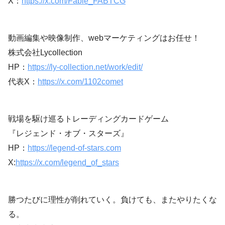
X：
https://x.com/Fable_FABTCG
動画編集や映像制作、webマーケティングはお任せ！
株式会社Lycollection
HP：
https://ly-collection.net/work/edit/
代表X：
https://x.com/1102comet
戦場を駆け巡るトレーディングカードゲーム
『レジェンド・オブ・スターズ』
HP：
https://legend-of-stars.com
X:
https://x.com/legend_of_stars
勝つたびに理性が削れていく。負けても、またやりたくな
る。