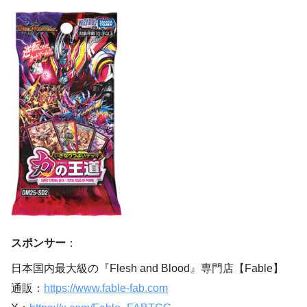
スポンサー
：
日本国内最大級の『Flesh and Blood』専門店【Fable】
通販：
https://www.fable-fab.com