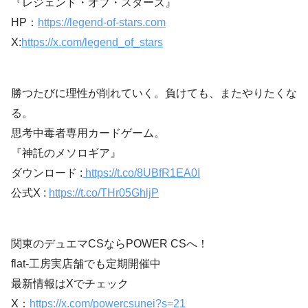
『レジェンド・オブ・スターズ』
HP：
https://legend-of-stars.com
X:
https://x.com/legend_of_stars
勝つたびに理性が削れていく。負けても、またやりたくな
る。
思考中毒者専用カードゲーム。
『神託のメソロギア』
ダウンロード :
https://t.co/8UBfR1EA0I
公式X :
https://t.co/THr05GhljP
関東のデュエマCSならPOWER CSへ！
flat-工房実店舗でも定期開催中
最新情報はXでチェック
X：
https://x.com/powercsunei?s=21