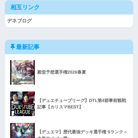
相互リンク
デネブログ
最新記事
殿堂予想選手権2026春夏
【デュエチューブリーグ】DTL第4節事前観戦
記事【カリスマBEST】
【デュエマ】歴代最強デッキ選手権 Sランク～