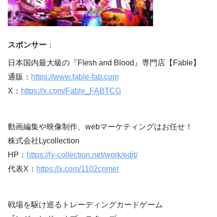
スポンサー
：
日本国内最大級の『Flesh and Blood』専門店【Fable】
通販：
https://www.fable-fab.com
X：
https://x.com/Fable_FABTCG
動画編集や映像制作、webマーケティングはお任せ！
株式会社Lycollection
HP：
https://ly-collection.net/work/edit/
代表X：
https://x.com/1102comet
戦場を駆け巡るトレーディングカードゲーム