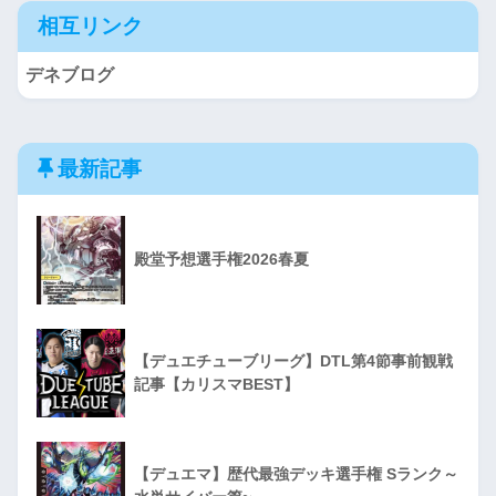
相互リンク
デネブログ
最新記事
殿堂予想選手権2026春夏
【デュエチューブリーグ】DTL第4節事前観戦
記事【カリスマBEST】
【デュエマ】歴代最強デッキ選手権 Sランク～