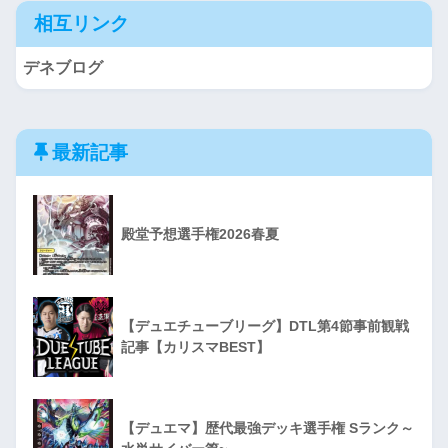
相互リンク
デネブログ
最新記事
殿堂予想選手権2026春夏
【デュエチューブリーグ】DTL第4節事前観戦
記事【カリスマBEST】
【デュエマ】歴代最強デッキ選手権 Sランク～