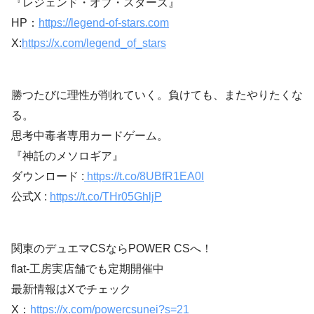
『レジェンド・オブ・スターズ』
HP：
https://legend-of-stars.com
X:
https://x.com/legend_of_stars
勝つたびに理性が削れていく。負けても、またやりたくな
る。
思考中毒者専用カードゲーム。
『神託のメソロギア』
ダウンロード :
https://t.co/8UBfR1EA0I
公式X :
https://t.co/THr05GhljP
関東のデュエマCSならPOWER CSへ！
flat-工房実店舗でも定期開催中
最新情報はXでチェック
X：
https://x.com/powercsunei?s=21