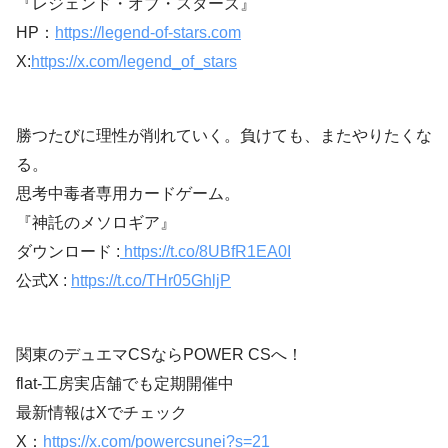
『レジェンド・オブ・スターズ』
HP：
https://legend-of-stars.com
X:
https://x.com/legend_of_stars
勝つたびに理性が削れていく。負けても、またやりたくな
る。
思考中毒者専用カードゲーム。
『神託のメソロギア』
ダウンロード :
https://t.co/8UBfR1EA0I
公式X :
https://t.co/THr05GhljP
関東のデュエマCSならPOWER CSへ！
flat-工房実店舗でも定期開催中
最新情報はXでチェック
X：
https://x.com/powercsunei?s=21