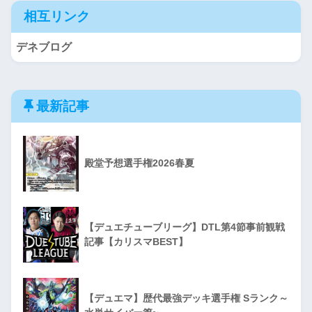
相互リンク
デネブログ
最新記事
殿堂予想選手権2026春夏
【デュエチューブリーグ】DTL第4節事前観戦
記事【カリスマBEST】
【デュエマ】歴代最強デッキ選手権 Sランク～