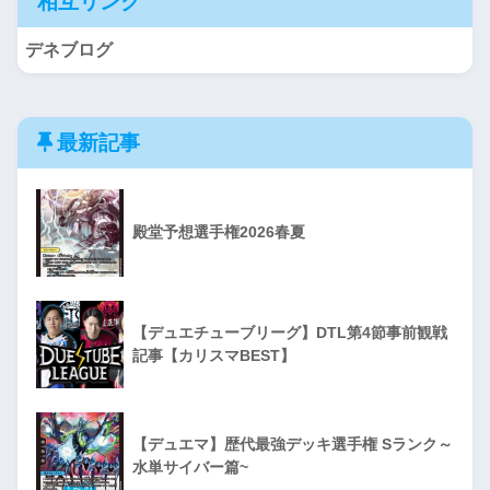
相互リンク
デネブログ
最新記事
殿堂予想選手権2026春夏
【デュエチューブリーグ】DTL第4節事前観戦
記事【カリスマBEST】
【デュエマ】歴代最強デッキ選手権 Sランク～
水単サイバー篇~