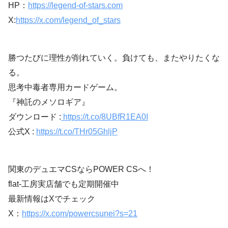
HP：
https://legend-of-stars.com
X:
https://x.com/legend_of_stars
勝つたびに理性が削れていく。負けても、またやりたくな
る。
思考中毒者専用カードゲーム。
『神託のメソロギア』
ダウンロード :
https://t.co/8UBfR1EA0I
公式X :
https://t.co/THr05GhljP
関東のデュエマCSならPOWER CSへ！
flat-工房実店舗でも定期開催中
最新情報はXでチェック
X：
https://x.com/powercsunei?s=21