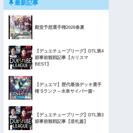
最新記事
殿堂予想選手権2026春夏
【デュエチューブリーグ】DTL第4
節事前観戦記事【カリスマ
BEST】
【デュエマ】歴代最強デッキ選手
権 Sランク～水単サイバー篇~
【デュエチューブリーグ】DTL第3
節事前観戦記事【逆札篇】