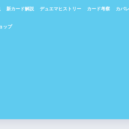
説
新カード解説
デュエマヒストリー
カード考察
カバ
ショップ