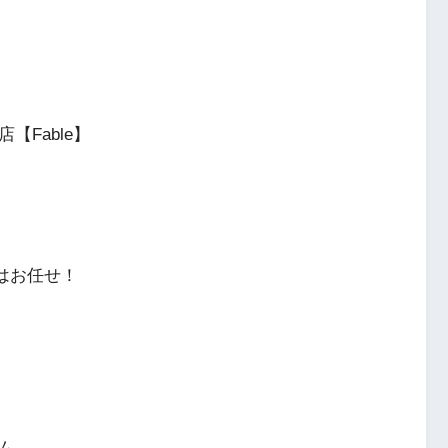
店【Fable】
はお任せ！
ム