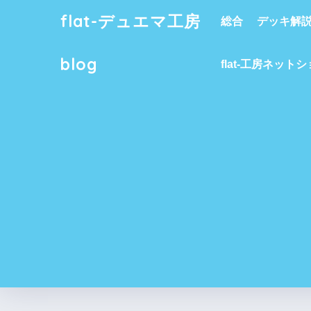
flat-デュエマ工房
総合
デッキ解
blog
flat-工房ネット