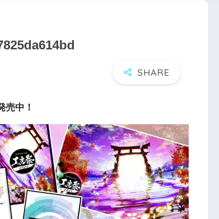
57825da614bd
パ発売中！