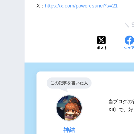
X：
https://x.com/powercsunei?s=21
ポスト
シェ
この記事を書いた人
当ブログの
XII》で
神結