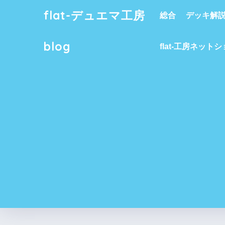
flat-デュエマ工房
総合
デッキ解
blog
flat-工房ネット