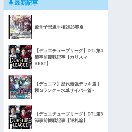
最新記事
殿堂予想選手権2026春夏
【デュエチューブリーグ】DTL第4
節事前観戦記事【カリスマ
BEST】
【デュエマ】歴代最強デッキ選手
権 Sランク～水単サイバー篇~
【デュエチューブリーグ】DTL第3
節事前観戦記事【逆札篇】