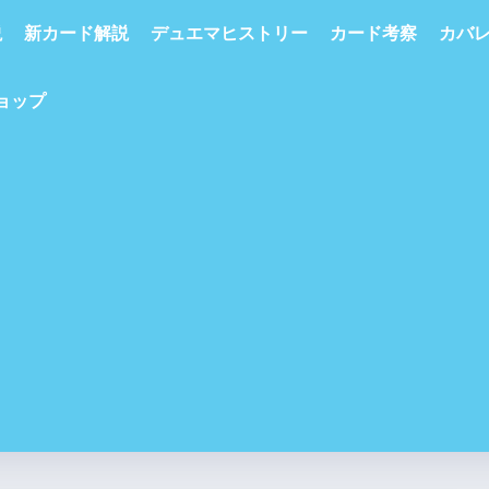
説
新カード解説
デュエマヒストリー
カード考察
カバ
ショップ