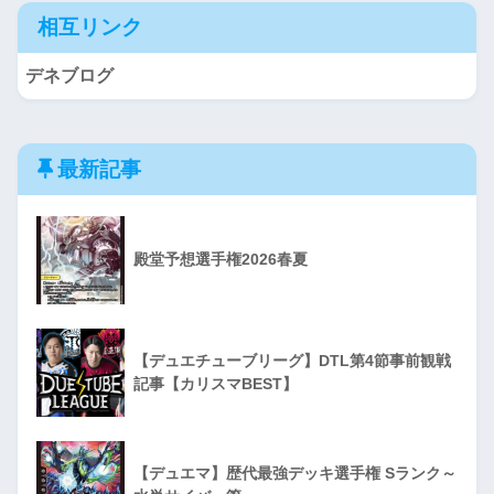
相互リンク
デネブログ
最新記事
殿堂予想選手権2026春夏
【デュエチューブリーグ】DTL第4節事前観戦
記事【カリスマBEST】
【デュエマ】歴代最強デッキ選手権 Sランク～