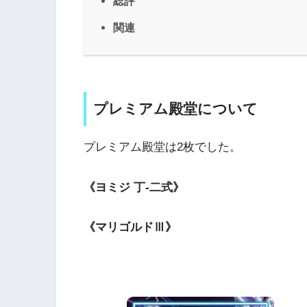
総評
関連
プレミアム殿堂について
プレミアム殿堂は2枚でした。
《ヨミジ 丁-二式》
《マリゴルドⅢ》