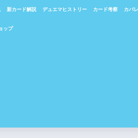
説
新カード解説
デュエマヒストリー
カード考察
カバ
ショップ