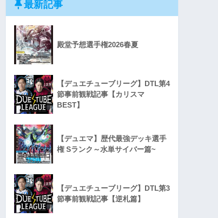
最新記事
殿堂予想選手権2026春夏
【デュエチューブリーグ】DTL第4
節事前観戦記事【カリスマ
BEST】
【デュエマ】歴代最強デッキ選手
権 Sランク～水単サイバー篇~
【デュエチューブリーグ】DTL第3
節事前観戦記事【逆札篇】