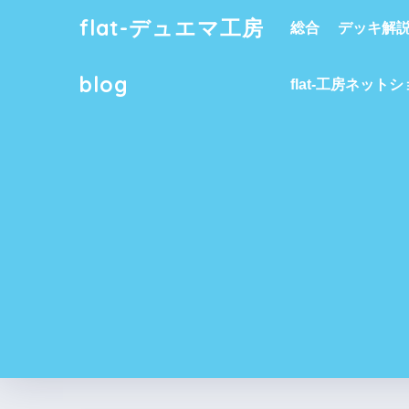
flat-デュエマ工房
総合
デッキ解
blog
flat-工房ネット