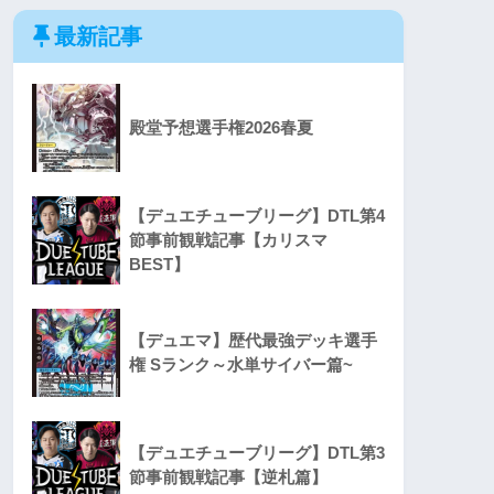
最新記事
殿堂予想選手権2026春夏
【デュエチューブリーグ】DTL第4
節事前観戦記事【カリスマ
BEST】
【デュエマ】歴代最強デッキ選手
権 Sランク～水単サイバー篇~
【デュエチューブリーグ】DTL第3
節事前観戦記事【逆札篇】