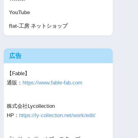
YouTube
flat-工房 ネットショップ
広告
【Fable】
通販：
https://www.fable-fab.com
株式会社Lycollection
HP：
https://ly-collection.net/work/edit/