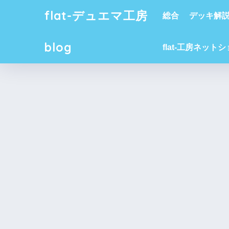
flat-デュエマ工房
総合
デッキ解
blog
flat-工房ネット