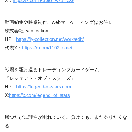
X：
https://x.com/Fable_FABTCG
動画編集や映像制作、webマーケティングはお任せ！
株式会社Lycollection
HP：
https://ly-collection.net/work/edit/
代表X：
https://x.com/1102comet
戦場を駆け巡るトレーディングカードゲーム
『レジェンド・オブ・スターズ』
HP：
https://legend-of-stars.com
X:
https://x.com/legend_of_stars
勝つたびに理性が削れていく。負けても、またやりたくな
る。