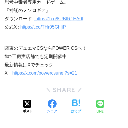
思考中毒者専用カードゲーム。
『神託のメソロギア』
ダウンロード :
https://t.co/8UBfR1EA0I
公式X :
https://t.co/THr05GhljP
関東のデュエマCSならPOWER CSへ！
flat-工房実店舗でも定期開催中
最新情報はXでチェック
X：
https://x.com/powercsunei?s=21
SHARE
LINE
ポスト
シェア
はてブ