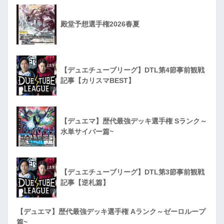
殿堂予想選手権2026春夏
【デュエチューブリーグ】DTL第4節事前観戦
記事【カリスマBEST】
【デュエマ】歴代最強デッキ選手権 Sランク～
水単サイバー篇~
【デュエチューブリーグ】DTL第3節事前観戦
記事【逆札篇】
【デュエマ】歴代最強デッキ選手権 Aランク～ゼーロループ
篇~