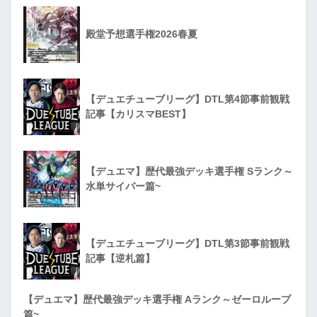
殿堂予想選手権2026春夏
【デュエチューブリーグ】DTL第4節事前観戦
記事【カリスマBEST】
【デュエマ】歴代最強デッキ選手権 Sランク～
水単サイバー篇~
【デュエチューブリーグ】DTL第3節事前観戦
記事【逆札篇】
【デュエマ】歴代最強デッキ選手権 Aランク～ゼーロループ
篇~