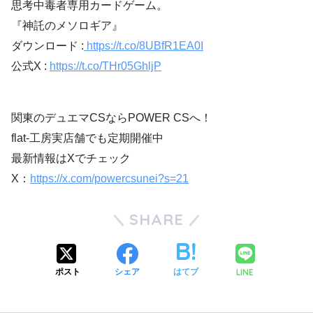
思考中毒者専用カードゲーム。
『神託のメソロギア』
ダウンロード :
https://t.co/8UBfR1EA0I
公式X :
https://t.co/THr05GhljP
関東のデュエマCSならPOWER CSへ！
flat-工房実店舗でも定期開催中
最新情報はXでチェック
X：
https://x.com/powercsunei?s=21
SHARE
LINE
ポスト
シェア
はてブ