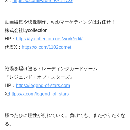
X：
https://x.com/Fable_FABTCG
動画編集や映像制作、webマーケティングはお任せ！
株式会社Lycollection
HP：
https://ly-collection.net/work/edit/
代表X：
https://x.com/1102comet
戦場を駆け巡るトレーディングカードゲーム
『レジェンド・オブ・スターズ』
HP：
https://legend-of-stars.com
X:
https://x.com/legend_of_stars
勝つたびに理性が削れていく。負けても、またやりたくな
る。