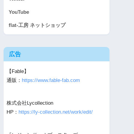
YouTube
flat-工房 ネットショップ
広告
【Fable】
通販：
https://www.fable-fab.com
株式会社Lycollection
HP：
https://ly-collection.net/work/edit/