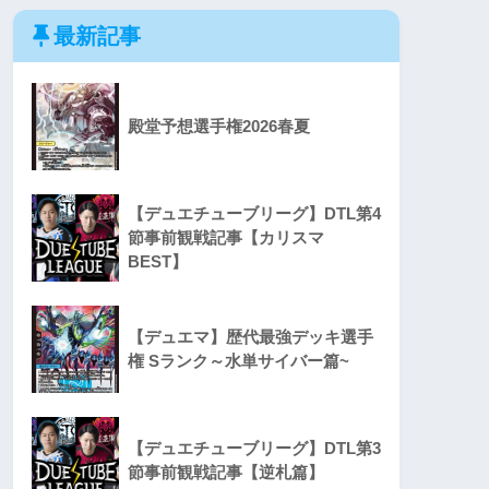
最新記事
殿堂予想選手権2026春夏
【デュエチューブリーグ】DTL第4
節事前観戦記事【カリスマ
BEST】
【デュエマ】歴代最強デッキ選手
権 Sランク～水単サイバー篇~
【デュエチューブリーグ】DTL第3
節事前観戦記事【逆札篇】