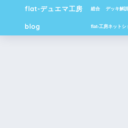
flat-デュエマ工房
総合
デッキ解
blog
flat-工房ネット