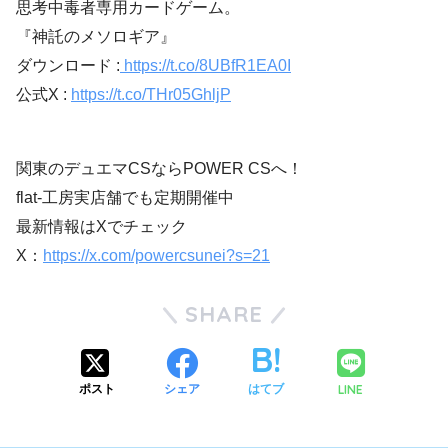
思考中毒者専用カードゲーム。
『神託のメソロギア』
ダウンロード :
https://t.co/8UBfR1EA0I
公式X :
https://t.co/THr05GhljP
関東のデュエマCSならPOWER CSへ！
flat-工房実店舗でも定期開催中
最新情報はXでチェック
X：
https://x.com/powercsunei?s=21
SHARE
LINE
ポスト
シェア
はてブ