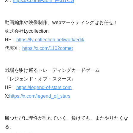
X：
https://x.com/Fable_FABTCG
動画編集や映像制作、webマーケティングはお任せ！
株式会社Lycollection
HP：
https://ly-collection.net/work/edit/
代表X：
https://x.com/1102comet
戦場を駆け巡るトレーディングカードゲーム
『レジェンド・オブ・スターズ』
HP：
https://legend-of-stars.com
X:
https://x.com/legend_of_stars
勝つたびに理性が削れていく。負けても、またやりたくな
る。