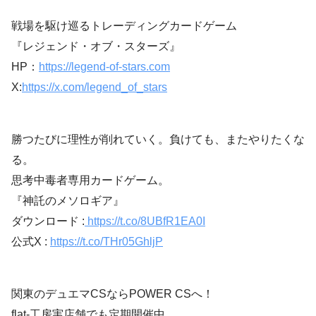
戦場を駆け巡るトレーディングカードゲーム
『レジェンド・オブ・スターズ』
HP：
https://legend-of-stars.com
X:
https://x.com/legend_of_stars
勝つたびに理性が削れていく。負けても、またやりたくな
る。
思考中毒者専用カードゲーム。
『神託のメソロギア』
ダウンロード :
https://t.co/8UBfR1EA0I
公式X :
https://t.co/THr05GhljP
関東のデュエマCSならPOWER CSへ！
flat-工房実店舗でも定期開催中