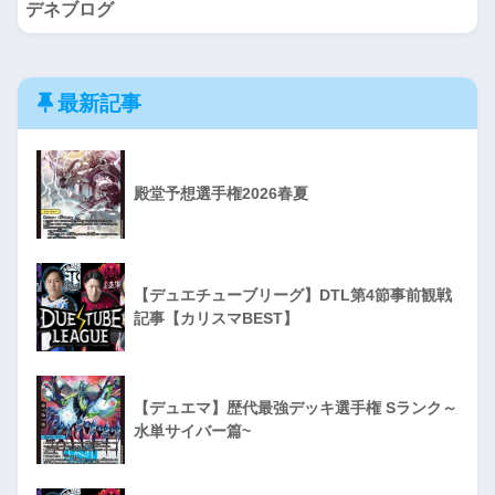
デネブログ
最新記事
殿堂予想選手権2026春夏
【デュエチューブリーグ】DTL第4節事前観戦
記事【カリスマBEST】
【デュエマ】歴代最強デッキ選手権 Sランク～
水単サイバー篇~