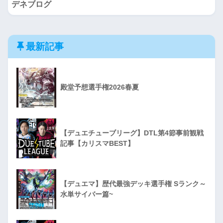
デネブログ
最新記事
殿堂予想選手権2026春夏
【デュエチューブリーグ】DTL第4節事前観戦
記事【カリスマBEST】
【デュエマ】歴代最強デッキ選手権 Sランク～
水単サイバー篇~