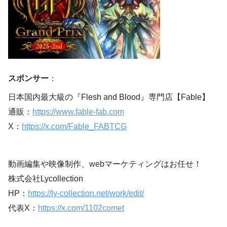
スポンサー
：
日本国内最大級の『Flesh and Blood』専門店【Fable】
通販：
https://www.fable-fab.com
X：
https://x.com/Fable_FABTCG
動画編集や映像制作、webマーケティングはお任せ！
株式会社Lycollection
HP：
https://ly-collection.net/work/edit/
代表X：
https://x.com/1102comet