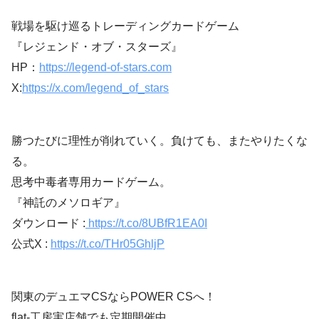
戦場を駆け巡るトレーディングカードゲーム
『レジェンド・オブ・スターズ』
HP：
https://legend-of-stars.com
X:
https://x.com/legend_of_stars
勝つたびに理性が削れていく。負けても、またやりたくな
る。
思考中毒者専用カードゲーム。
『神託のメソロギア』
ダウンロード :
https://t.co/8UBfR1EA0I
公式X :
https://t.co/THr05GhljP
関東のデュエマCSならPOWER CSへ！
flat-工房実店舗でも定期開催中