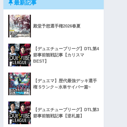
最新記事
殿堂予想選手権2026春夏
【デュエチューブリーグ】DTL第4
節事前観戦記事【カリスマ
BEST】
【デュエマ】歴代最強デッキ選手
権 Sランク～水単サイバー篇~
【デュエチューブリーグ】DTL第3
節事前観戦記事【逆札篇】