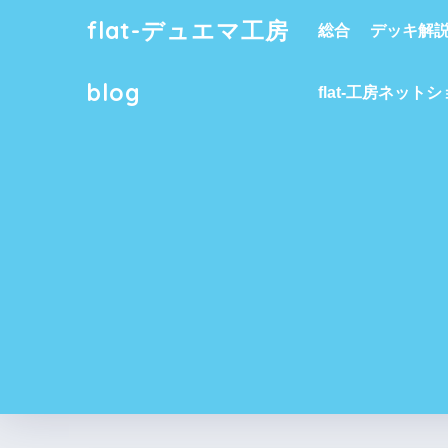
flat-デュエマ工房
総合
デッキ解
blog
flat-工房ネット