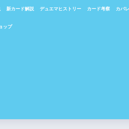
説
新カード解説
デュエマヒストリー
カード考察
カバ
ショップ