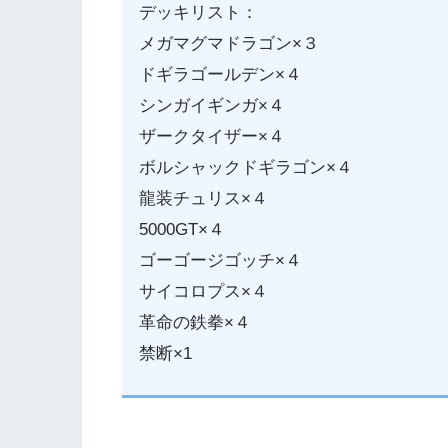
デッキリスト：
メガマグマドラゴン×３
ドギラゴールデン×４
シンガイギンガ×４
ザークタイザー×４
ボルシャックドギラゴン×４
龍装チュリス×４
5000GT×４
ゴーゴージゴッチ×４
サイコロプス×４
革命の鉄拳×４
禁断×1