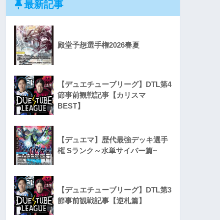
最新記事
殿堂予想選手権2026春夏
【デュエチューブリーグ】DTL第4
節事前観戦記事【カリスマ
BEST】
【デュエマ】歴代最強デッキ選手
権 Sランク～水単サイバー篇~
【デュエチューブリーグ】DTL第3
節事前観戦記事【逆札篇】