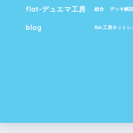
flat-デュエマ工房
総合
デッキ解
blog
flat-工房ネット