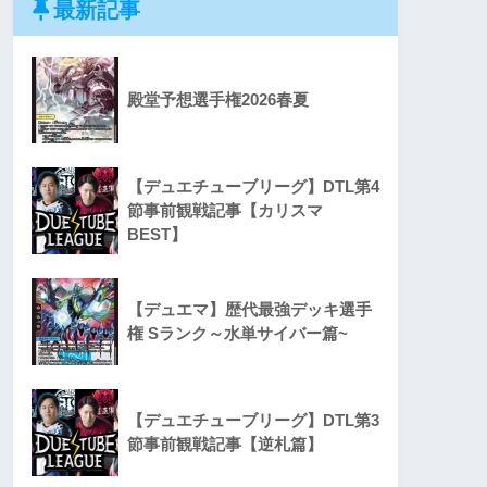
最新記事
殿堂予想選手権2026春夏
【デュエチューブリーグ】DTL第4
節事前観戦記事【カリスマ
BEST】
【デュエマ】歴代最強デッキ選手
権 Sランク～水単サイバー篇~
【デュエチューブリーグ】DTL第3
節事前観戦記事【逆札篇】