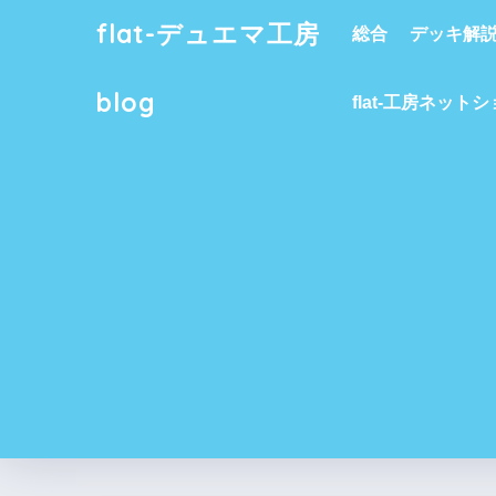
flat-デュエマ工房
総合
デッキ解
blog
flat-工房ネット