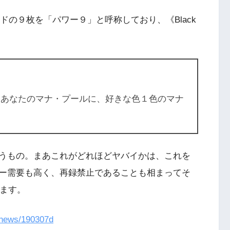
ドの９枚を「パワー９」と呼称しており、《Black
。
に捧げる：あなたのマナ・プールに、好きな色１色のマナ
うもの。まあこれがどれほどヤバイかは、これを
ー需要も高く、再録禁止であることも相まってそ
えます。
/news/190307d