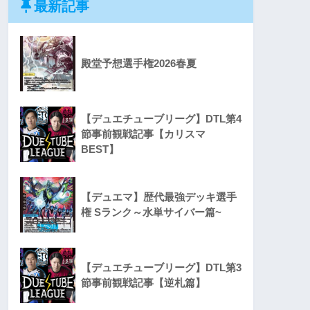
最新記事
殿堂予想選手権2026春夏
【デュエチューブリーグ】DTL第4
節事前観戦記事【カリスマ
BEST】
【デュエマ】歴代最強デッキ選手
権 Sランク～水単サイバー篇~
【デュエチューブリーグ】DTL第3
節事前観戦記事【逆札篇】