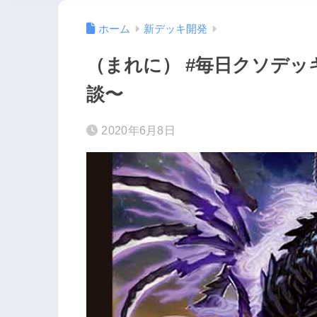
ホーム
新デッキ開発
（まれに） #毎日クソデッキ 
談〜
2020年6月8日