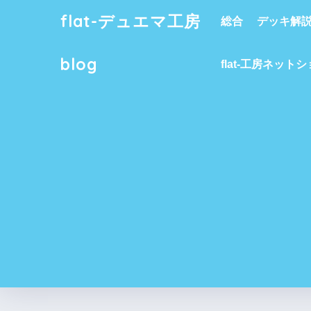
flat-デュエマ工房
総合
デッキ解
blog
flat-工房ネット