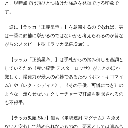
と、現時点では頭ひとつ抜けた強みを発揮できる印象で
す。
逆に【ラッカ「正義星帝」】を意識するのであれば、実
は一番に候補に挙がるのではないかと考えられるのが昔な
がらのメタビート型【ラッカ鬼羅.Star】。
【ラッカ「正義星帝」】は手札からの踏み倒しを基調と
しているため《赤い稲妻 テスタ・ロッサ》がことのほか
厳しく、爆発力が最大の武器であるため《ボン・キゴマイ
ム》や《レク・シディア》、《その子供、可憐につき》の
ような「走らせない」クリーチャーで打点を制限されるの
も不得手。
【ラッカ鬼羅.Star】側も《単騎連射 マグナム》を添え
ないと安心して詰められないものの、要素としては噛み合