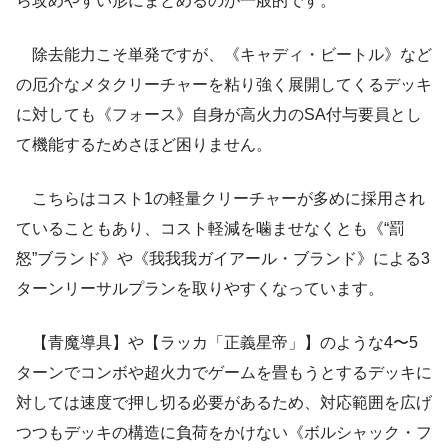
ら攻めやすい形にまとめるのが一般的です。
除去能力こそ単発ですが、《キャディ・ビートル》など
の厄介なメタクリーチャーを粘り強く展開してくるデッキ
に対しても《フォース》自身が高火力のSA付与要員とし
て機能するためさほど困りません。
こちらはコスト1の軽量クリーチャーが多めに採用され
ていることもあり、コスト軽減を噛ませなくとも《“罰
怒”ブランド》や《我我我ガイアール・ブランド》による3
ターンリーサルプランを取りやすくなっています。
【青魔導具】や【ラッカ「正義星帝」】のような4〜5
ターンでコンボや超火力でゲームを畳もうとするデッキに
対しては速度で押し切る必要があるため、対応範囲を広げ
つつもデッキの構造に負荷をかけない《ボルシャック・フ