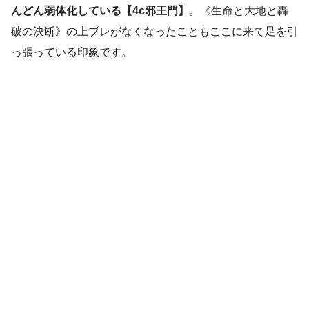
んどん弱体化している【4c邪王門】
。《生命と大地と轟
破の決断》の上ブレがなくなったこともここに来て足を引
っ張っている印象です。