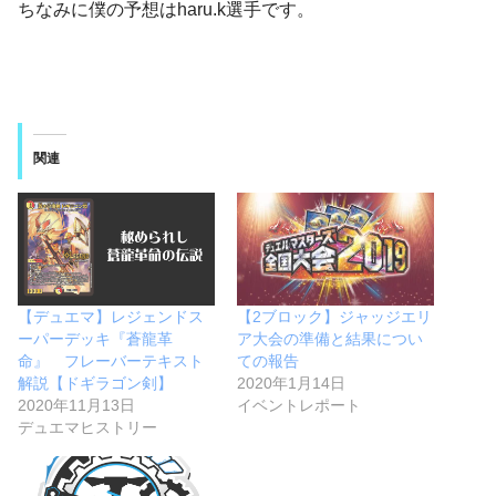
ちなみに僕の予想はharu.k選手です。
関連
【デュエマ】レジェンドス
【2ブロック】ジャッジエリ
ーパーデッキ『蒼龍革
ア大会の準備と結果につい
命』 フレーバーテキスト
ての報告
解説【ドギラゴン剣】
2020年1月14日
2020年11月13日
イベントレポート
デュエマヒストリー