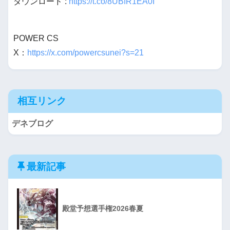
ダウンロード :
https://t.co/8UBfR1EA0I
POWER CS
X：
https://x.com/powercsunei?s=21
相互リンク
デネブログ
最新記事
殿堂予想選手権2026春夏