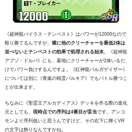
《超神龍バイラス・テンペスト》はパワーが12000なので
殴り勝てるんですが、
横に他のクリーチャーを最低2体は
並べないとテンペストの効果で処理される始末
。《超神龍
アブゾ・ドルバ》にも、墓地にクリーチャーが2体いるだ
けでパワー負けするんですよ。《紅神龍バルガゲイザー》
については別に《青嵐の精霊バルキア》でもバトル勝つこ
とが出来ます。
ちなみに《聖霊王アルカディアス》デッキを作る際の進化
元としても、
現時点での序列は4番目が妥当
です。アンコ
モンより序列低いと思うんですけど、その右下に輝くVR
の文字は飾りなんですかね。