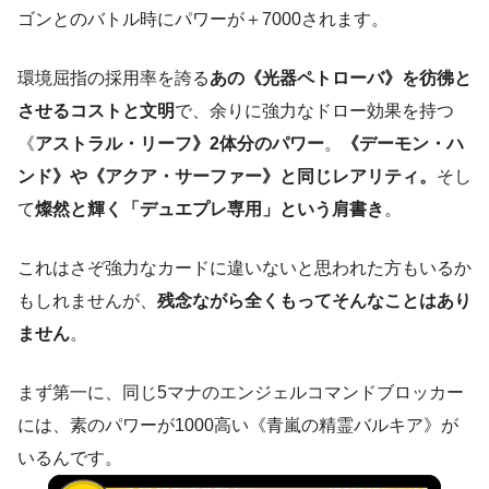
ゴンとのバトル時にパワーが＋7000されます。
環境屈指の採用率を誇る
あの《光器ペトローバ》を彷彿と
させるコストと文明
で、余りに強力なドロー効果を持つ
《
アストラル・リーフ》2体分のパワー
。
《デーモン・ハ
ンド》や《アクア・サーファー》と同じレアリティ。
そし
て
燦然と輝く「デュエプレ専用」という肩書き
。
これはさぞ強力なカードに違いないと思われた方もいるか
もしれませんが、
残念ながら全くもってそんなことはあり
ません
。
まず第一に、同じ5マナのエンジェルコマンドブロッカー
には、素のパワーが1000高い《青嵐の精霊バルキア》が
いるんです。