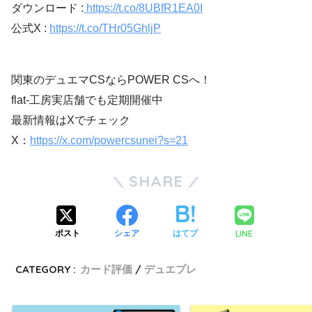
ダウンロード :
https://t.co/8UBfR1EA0I
公式X :
https://t.co/THr05GhljP
関東のデュエマCSならPOWER CSへ！
flat-工房実店舗でも定期開催中
最新情報はXでチェック
X：
https://x.com/powercsunei?s=21
SHARE
LINE
ポスト
シェア
はてブ
CATEGORY :
カード評価
デュエプレ